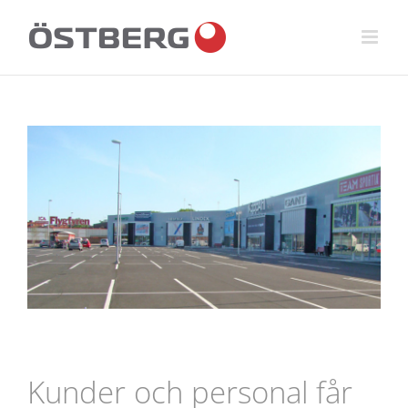
Fortsätt
till
innehållet
View
Larger
Image
Kunder och personal får