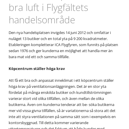
bra luft i Flygfältets
handelsområde
Den nya handelsplatsen invigdes 14 juni 2012 och omfattar i
nuläget 13 butiker och en total yta på 9 200 kvadratmeter.
Etableringen kompletterar ICA Flygfyren, som funnits på platsen
sedan 1976 och ger kunderna en möjlighet att handla mer än
bara mat vid ett och samma tillfälle.
Köpcentrum ställer höga krav
Att få ett bra och anpassat inneklimat i ett köpcentrum ställer
höga krav på ventilationsanläggningen. Det är en stor yta
fördelat på många enskilda butiker och kundtillströmningen
varierar stort vid olika tillfällen, och även mellan de olika
butikerna. Även om kunderna tenderar att be- söka butikerna
mer vid vissa givna tillfällen, så är variationerna så stora att det
inte att styra ventilationen på samma sätt som i exempelvis en
kontorsbyggnad. Till detta kommer varierande
yttertemperaturer och det faktum att både kunder med